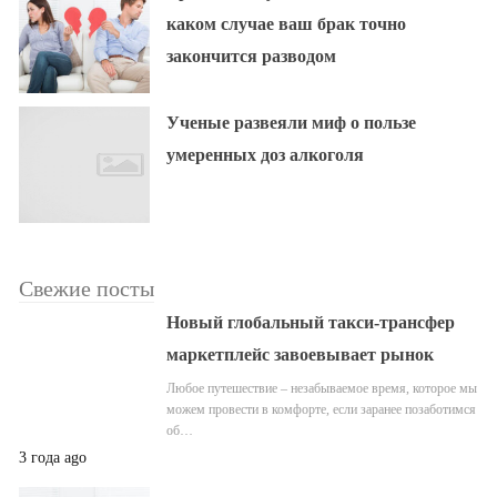
каком случае ваш брак точно
закончится разводом
Ученые развеяли миф о пользе
умеренных доз алкоголя
Свежие посты
Новый глобальный такси-трансфер
маркетплейс завоевывает рынок
Любое путешествие – незабываемое время, которое мы
можем провести в комфорте, если заранее позаботимся
об…
3 года ago