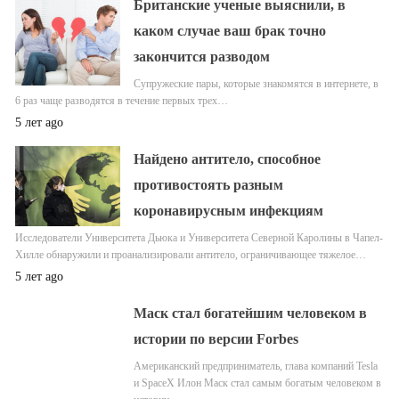
Британские ученые выяснили, в
каком случае ваш брак точно
закончится разводом
Супружеские пары, которые знакомятся в интернете, в
6 раз чаще разводятся в течение первых трех…
5 лет ago
Найдено антитело, способное
противостоять разным
коронавирусным инфекциям
Исследователи Университета Дьюка и Университета Северной Каролины в Чапел-
Хилле обнаружили и проанализировали антитело, ограничивающее тяжелое…
5 лет ago
Маск стал богатейшим человеком в
истории по версии Forbes
Американский предприниматель, глава компаний Tesla
и SpaceX Илон Маск стал самым богатым человеком в