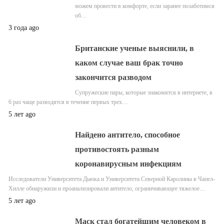
можем провести в комфорте, если заранее позаботимся
об…
3 года ago
Британские ученые выяснили, в
каком случае ваш брак точно
закончится разводом
Супружеские пары, которые знакомятся в интернете, в
6 раз чаще разводятся в течение первых трех…
5 лет ago
Найдено антитело, способное
противостоять разным
коронавирусным инфекциям
Исследователи Университета Дьюка и Университета Северной Каролины в Чапел-
Хилле обнаружили и проанализировали антитело, ограничивающее тяжелое…
5 лет ago
Маск стал богатейшим человеком в