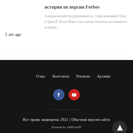
истории по версии Forbes
Американский предприниматель, глава компаний Tesla
и SpaceX Илон Маск стал самым богатым человеком в
истории…
5 лет ago
О нас
Контакты
Реклама
Архивы
Все права защищены 2021 |
Обычная версия сайта
Powered by AMPforWP