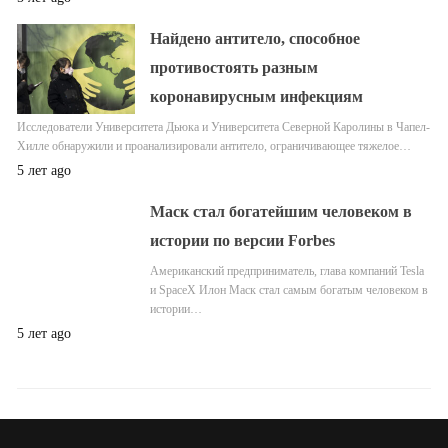
Найдено антитело, способное
противостоять разным
коронавирусным инфекциям
Исследователи Университета Дьюка и Университета Северной Каролины в Чапел-
Хилле обнаружили и проанализировали антитело, ограничивающее тяжелое…
5 лет ago
Маск стал богатейшим человеком в
истории по версии Forbes
Американский предприниматель, глава компаний Tesla
и SpaceX Илон Маск стал самым богатым человеком в
истории…
5 лет ago