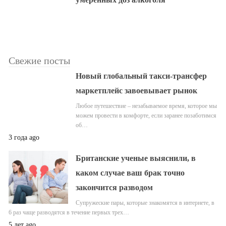
Свежие посты
Новый глобальный такси-трансфер
маркетплейс завоевывает рынок
Любое путешествие – незабываемое время, которое мы
можем провести в комфорте, если заранее позаботимся
об…
3 года ago
Британские ученые выяснили, в
каком случае ваш брак точно
закончится разводом
Супружеские пары, которые знакомятся в интернете, в
6 раз чаще разводятся в течение первых трех…
5 лет ago