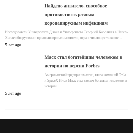
Найдено антитело, способное
противостоять разным
коронавирусным инфекциям
Исследователи Университета Дьюка и Университета Северной Каролины в Чапел-
Хилле обнаружили и проанализировали антитело, ограничивающее тяжелое…
5 лет ago
Маск стал богатейшим человеком в
истории по версии Forbes
Американский предприниматель, глава компаний Tesla
и SpaceX Илон Маск стал самым богатым человеком в
истории…
5 лет ago