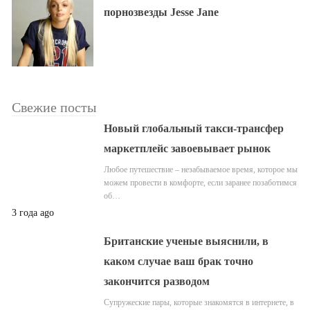
порнозвезды Jesse Jane
Свежие посты
Новый глобальный такси-трансфер
маркетплейс завоевывает рынок
Любое путешествие – незабываемое время, которое мы
можем провести в комфорте, если заранее позаботимся
об…
3 года ago
Британские ученые выяснили, в
каком случае ваш брак точно
закончится разводом
Супружеские пары, которые знакомятся в интернете, в