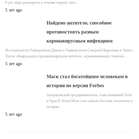
6 раз чаще разводятся в течение первых трех…
5 лет ago
Найдено антитело, способное
противостоять разным
коронавирусным инфекциям
Исследователи Университета Дьюка и Университета Северной Каролины в Чапел-
Хилле обнаружили и проанализировали антитело, ограничивающее тяжелое…
5 лет ago
Маск стал богатейшим человеком в
истории по версии Forbes
Американский предприниматель, глава компаний Tesla
и SpaceX Илон Маск стал самым богатым человеком в
истории…
5 лет ago