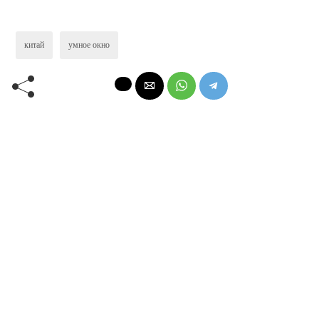
китай
умное окно