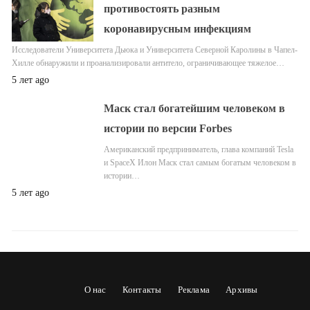
противостоять разным
коронавирусным инфекциям
Исследователи Университета Дьюка и Университета Северной Каролины в Чапел-
Хилле обнаружили и проанализировали антитело, ограничивающее тяжелое…
5 лет ago
Маск стал богатейшим человеком в
истории по версии Forbes
Американский предприниматель, глава компаний Tesla
и SpaceX Илон Маск стал самым богатым человеком в
истории…
5 лет ago
О нас
Контакты
Реклама
Архивы