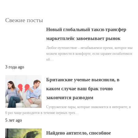
Свежие посты
Новый глобальный такси-трансфер
маркетплейс завоевывает рынок
Любое путешествие – незабываемое время, которое мы
можем провести в комфорте, если заранее позаботимся
об…
3 года ago
Британские ученые выяснили, в
каком случае ваш брак точно
закончится разводом
Супружеские пары, которые знакомятся в интернете, в
6 раз чаще разводятся в течение первых трех…
5 лет ago
Найдено антитело, способное