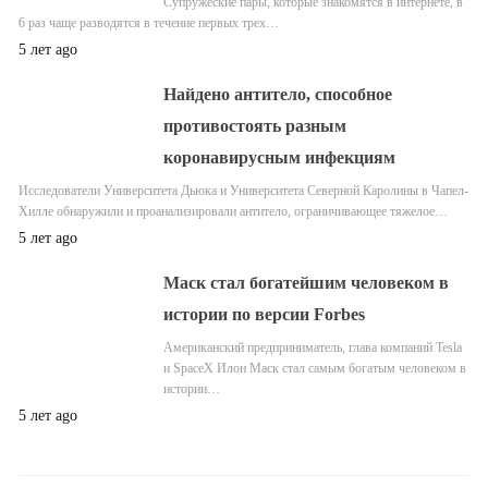
Супружеские пары, которые знакомятся в интернете, в
6 раз чаще разводятся в течение первых трех…
5 лет ago
Найдено антитело, способное
противостоять разным
коронавирусным инфекциям
Исследователи Университета Дьюка и Университета Северной Каролины в Чапел-
Хилле обнаружили и проанализировали антитело, ограничивающее тяжелое…
5 лет ago
Маск стал богатейшим человеком в
истории по версии Forbes
Американский предприниматель, глава компаний Tesla
и SpaceX Илон Маск стал самым богатым человеком в
истории…
5 лет ago