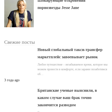
Шокирующие откровения
порнозвезды Jesse Jane
Свежие посты
Новый глобальный такси-трансфер
маркетплейс завоевывает рынок
Любое путешествие – незабываемое время, которое мы
можем провести в комфорте, если заранее позаботимся
об…
3 года ago
Британские ученые выяснили, в
каком случае ваш брак точно
закончится разводом