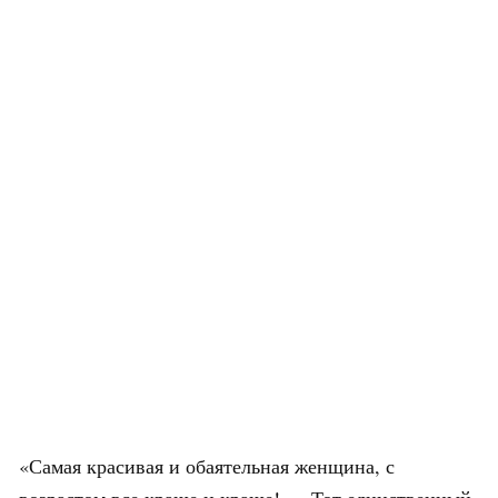
«Самая красивая и обаятельная женщина, с
возрастом все краше и краше!», «Тот единственный