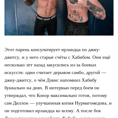
Этот парень консультирует ирландца по джиу-
джитсу, и у него старые счёты с Хабибом. Они ещё
несколько лет назад закусились из-за боевых
искусств: один считает дерьмом самбо, другой —
джиу-джитсу, о чём Дэвис напомнил Хабибу
буквально на днях. В интервью перед боем он
утверждал, что Конор максимально готов, потому
сам Диллон — улучшенная копия Нурмагомедова, и
он подготовил ирландца ко всему. А после боя
Дэвис принялся оскорблять Хабиба, и тот решил