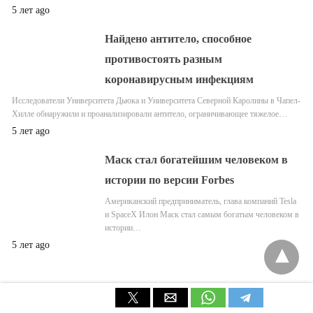
5 лет ago
Найдено антитело, способное
противостоять разным
коронавирусным инфекциям
Исследователи Университета Дьюка и Университета Северной Каролины в Чапел-
Хилле обнаружили и проанализировали антитело, ограничивающее тяжелое…
5 лет ago
Маск стал богатейшим человеком в
истории по версии Forbes
Американский предприниматель, глава компаний Tesla
и SpaceX Илон Маск стал самым богатым человеком в
истории…
5 лет ago