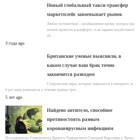
Новый глобальный такси-трансфер
маркетплейс завоевывает рынок
Любое путешествие – незабываемое время, которое мы
можем провести в комфорте, если заранее позаботимся
об…
3 года ago
Британские ученые выяснили, в
каком случае ваш брак точно
закончится разводом
Супружеские пары, которые знакомятся в интернете, в
6 раз чаще разводятся в течение первых трех…
5 лет ago
Найдено антитело, способное
противостоять разным
коронавирусным инфекциям
Исследователи Университета Дьюка и Университета Северной Каролины в Чапел-