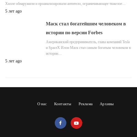
Хилле обнаружили и проанализировали антитело, ограничивающее тяжелое…
5 лет ago
Маск стал богатейшим человеком в
истории по версии Forbes
Американский предприниматель, глава компаний Tesla
и SpaceX Илон Маск стал самым богатым человеком в
истории…
5 лет ago
О нас
Контакты
Реклама
Архивы