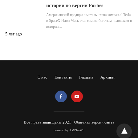
истории по версии Forbes
Американский предприниматель, глава компаний Tesla
и SpaceX Илон Маск стал самым богатым человеком в
истории…
5 лет ago
О нас
Контакты
Реклама
Архивы
Все права защищены 2021 |
Обычная версия сайта
Powered by AMPforWP