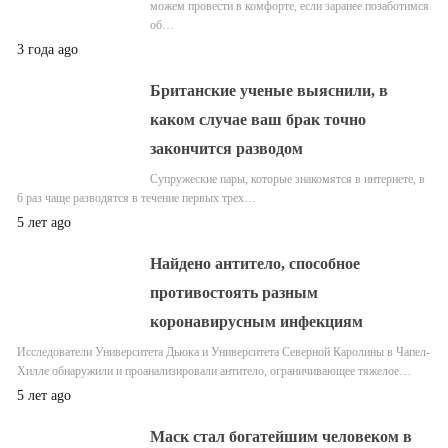
можем провести в комфорте, если заранее позаботимся
об…
3 года ago
Британские ученые выяснили, в
каком случае ваш брак точно
закончится разводом
Супружеские пары, которые знакомятся в интернете, в
6 раз чаще разводятся в течение первых трех…
5 лет ago
Найдено антитело, способное
противостоять разным
коронавирусным инфекциям
Исследователи Университета Дьюка и Университета Северной Каролины в Чапел-
Хилле обнаружили и проанализировали антитело, ограничивающее тяжелое…
5 лет ago
Маск стал богатейшим человеком в