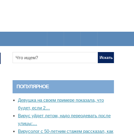
ПОПУЛЯРНОЕ
Девушка на своем примере показала, что
будет, если 2…
Вирус уйдет летом, надо переодевать после
улицы:…
Вирусолог с 50-летним стажем рассказал, как