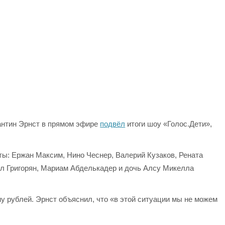
антин Эрнст в прямом эфире
подвёл
итоги шоу «Голос.Дети»,
ы: Ержан Максим, Нино Чеснер, Валерий Кузаков, Рената
ил Григорян, Мариам Абделькадер и дочь Алсу Микелла
 рублей. Эрнст объяснил, что «в этой ситуации мы не можем