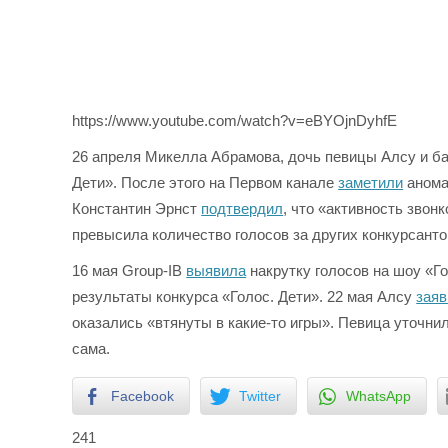
https://www.youtube.com/watch?v=eBYOjnDyhfE
26 апреля Микелла Абрамова, дочь певицы Алсу и ба
Дети». После этого на Первом канале
заметили
анома
Константин Эрнст
подтвердил
, что «активность звон
превысила количество голосов за других конкурсанто
16 мая Group-IB
выявила
накрутку голосов на шоу «Го
результаты конкурса «Голос. Дети». 22 мая Алсу
зая
оказались «втянуты в какие-то игры». Певица уточни
сама.
Facebook
Twitter
WhatsApp
241