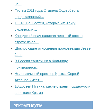
не…
Фильм 2011 года Стивена Содерберга,
предсказавший…
ТОП-5 ценностей, которые изъяли у
украинских…
Канадский врач написал честный пост о
страхе из-за…
Шокирующие откровения порнозвезды Jesse
Jane
В России сантехник в больнице
притворялся…
Нелегитимный премьер Крыма Сергей
Аксенов имеет…
10 друзей Путина: какие страны поддержали
аннексию Крыма
РЕКОМЕНДУЕМ: