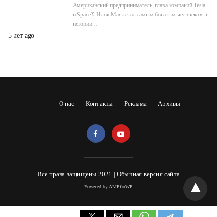
Американский предприниматель, глава компаний Tesla
и SpaceX Илон Маск стал самым богатым человеком в
истории…
5 лет ago
О нас
Контакты
Реклама
Архивы
Все права защищены 2021 |
Обычная версия сайта
Powered by AMPforWP