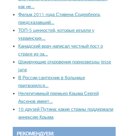
как не…
Фильм 2011 года Стивена Содерберга,
предсказавший…
ТОП-5 ценностей, которые изъяли у
украинских…
Канадский врач написал честный пост о
страхе из-за…
Шокирующие откровения порнозвезды Jesse
Jane
В России сантехник в больнице
притворялся…
Нелегитимный премьер Крыма Сергей
Аксенов имеет…
10 друзей Путина: какие страны поддержали
аннексию Крыма
РЕКОМЕНДУЕМ: