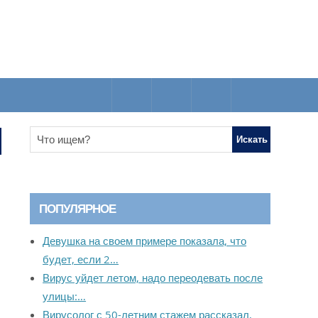
ПОПУЛЯРНОЕ
Девушка на своем примере показала, что
будет, если 2…
Вирус уйдет летом, надо переодевать после
улицы:…
Вирусолог с 50-летним стажем рассказал,