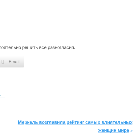
оятельно решить все разногласия.
Email
йс…
Меркель возглавила рейтинг самых влиятельных
женщин мира
»