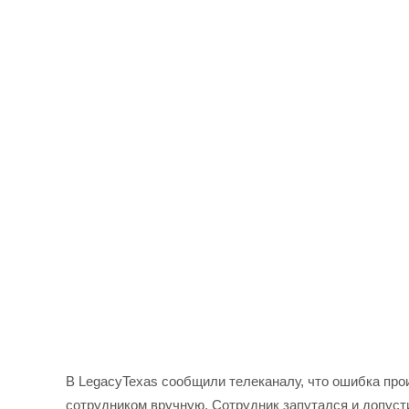
В LegacyTexas сообщили телеканалу, что ошибка про
сотрудником вручную. Сотрудник запутался и допус