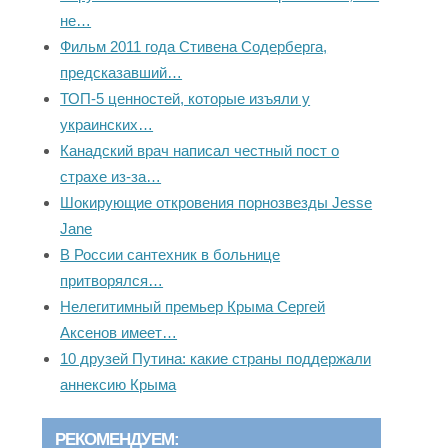
не…
Фильм 2011 года Стивена Содерберга,
предсказавший…
ТОП-5 ценностей, которые изъяли у
украинских…
Канадский врач написал честный пост о
страхе из-за…
Шокирующие откровения порнозвезды Jesse
Jane
В России сантехник в больнице
притворялся…
Нелегитимный премьер Крыма Сергей
Аксенов имеет…
10 друзей Путина: какие страны поддержали
аннексию Крыма
РЕКОМЕНДУЕМ: