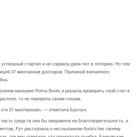
а успешный стартап и не сорвала джек-пот в лотерею. Но тем
ицей 37 миллионов долларов. Причиной внезапного
бка.
бувном магазине Roma Boots и решила проверить свой счет в
исплее, то не поверила своим глазам.
 эти 37 миллионов», — отметила Баллун.
часть средств она бы направила на благотворительность, а
ечтав, Рут рассказала о неслыханном богатстве своему
xas, где ему ответили, что произошла ошибка. Банковские