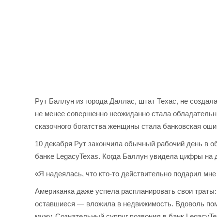
Рут Баллун из города Даллас, штат Техас, не создал
не менее совершенно неожиданно стала обладательн
сказочного богатства женщины стала банковская оши
10 декабря Рут закончила обычный рабочий день в о
банке LegacyTexas. Когда Баллун увидела цифры на д
«Я надеялась, что кто-то действительно подарил мне
Американка даже успела распланировать свои траты: 
оставшиеся — вложила в недвижимость. Вдоволь пом
мужу. Сознательный супруг позвонил в банк LegacyTe