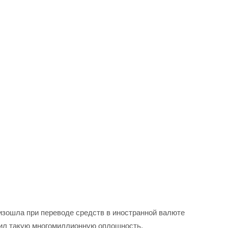
изошла при переводе средств в иностранной валюте
тил такую многомиллионную оплошность.