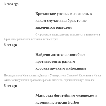
3 года ago
Британские ученые выяснили, в
каком случае ваш брак точно
закончится разводом
Супружеские пары, которые знакомятся в интернете, в
6 раз чаще разводятся в течение первых трех…
5 лет ago
Найдено антитело, способное
противостоять разным
коронавирусным инфекциям
Исследователи Университета Дьюка и Университета Северной Каролины в Чапел-
Хилле обнаружили и проанализировали антитело, ограничивающее тяжелое…
5 лет ago
Маск стал богатейшим человеком в
истории по версии Forbes