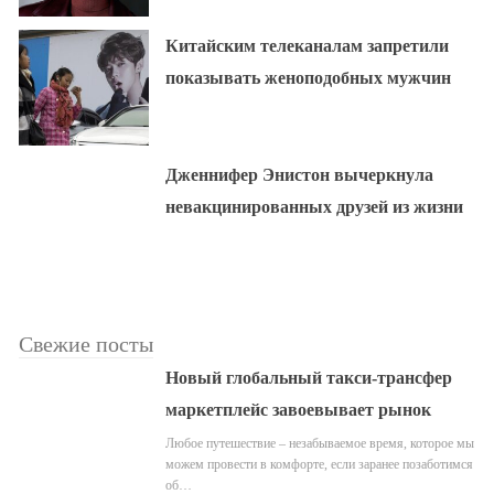
Китайским телеканалам запретили
показывать женоподобных мужчин
Дженнифер Энистон вычеркнула
невакцинированных друзей из жизни
Свежие посты
Новый глобальный такси-трансфер
маркетплейс завоевывает рынок
Любое путешествие – незабываемое время, которое мы
можем провести в комфорте, если заранее позаботимся
об…