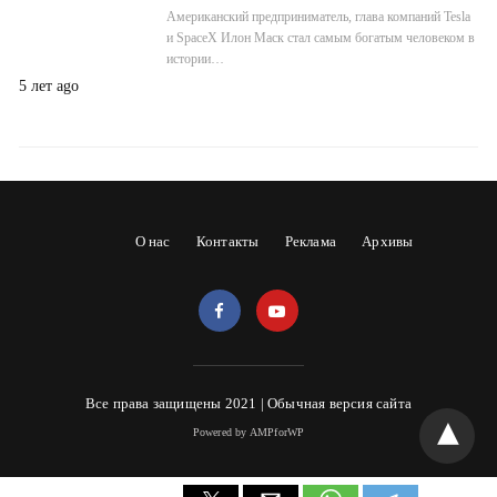
Американский предприниматель, глава компаний Tesla
и SpaceX Илон Маск стал самым богатым человеком в
истории…
5 лет ago
О нас
Контакты
Реклама
Архивы
Все права защищены 2021 |
Обычная версия сайта
Powered by AMPforWP