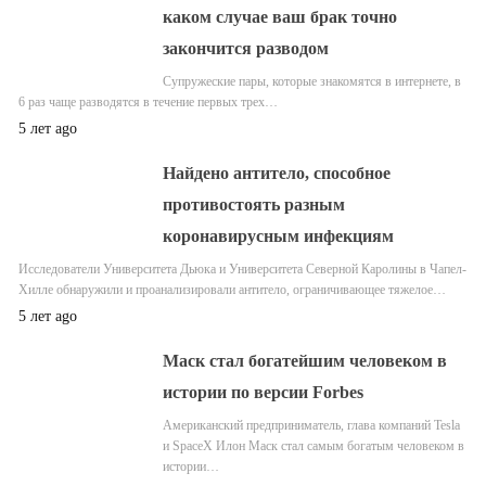
каком случае ваш брак точно
закончится разводом
Супружеские пары, которые знакомятся в интернете, в
6 раз чаще разводятся в течение первых трех…
5 лет ago
Найдено антитело, способное
противостоять разным
коронавирусным инфекциям
Исследователи Университета Дьюка и Университета Северной Каролины в Чапел-
Хилле обнаружили и проанализировали антитело, ограничивающее тяжелое…
5 лет ago
Маск стал богатейшим человеком в
истории по версии Forbes
Американский предприниматель, глава компаний Tesla
и SpaceX Илон Маск стал самым богатым человеком в
истории…