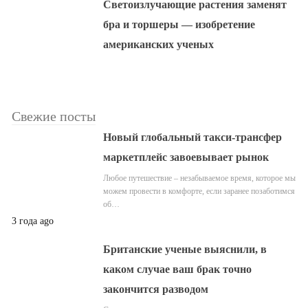
Светоизлучающие растения заменят
бра и торшеры — изобретение
американских ученых
Свежие посты
Новый глобальный такси-трансфер
маркетплейс завоевывает рынок
Любое путешествие – незабываемое время, которое мы
можем провести в комфорте, если заранее позаботимся
об…
3 года ago
Британские ученые выяснили, в
каком случае ваш брак точно
закончится разводом