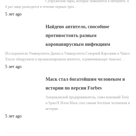
Супружеские пары, которые знакомятся в интернете, в
6 раз чаще разводятся в течение первых трех…
5 лет ago
Найдено антитело, способное
противостоять разным
коронавирусным инфекциям
Исследователи Университета Дьюка и Университета Северной Каролины в Чапел-
Хилле обнаружили и проанализировали антитело, ограничивающее тяжелое…
5 лет ago
Маск стал богатейшим человеком в
истории по версии Forbes
Американский предприниматель, глава компаний Tesla
и SpaceX Илон Маск стал самым богатым человеком в
истории…
5 лет ago