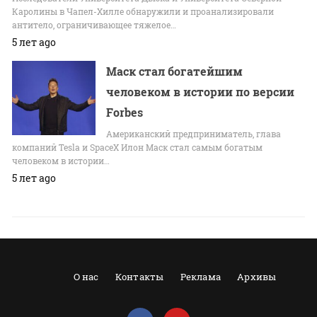
Каролины в Чапел-Хилле обнаружили и проанализировали
антитело, ограничивающее тяжелое…
5 лет ago
Маск стал богатейшим
человеком в истории по версии
Forbes
Американский предприниматель, глава
компаний Tesla и SpaceX Илон Маск стал самым богатым
человеком в истории…
5 лет ago
О нас
Контакты
Реклама
Архивы