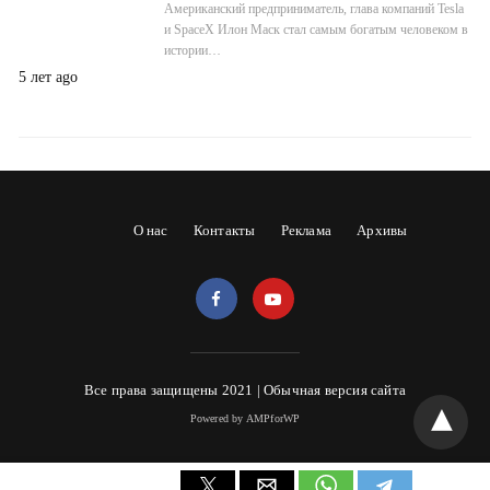
Американский предприниматель, глава компаний Tesla
и SpaceX Илон Маск стал самым богатым человеком в
истории…
5 лет ago
О нас
Контакты
Реклама
Архивы
Все права защищены 2021 |
Обычная версия сайта
Powered by AMPforWP