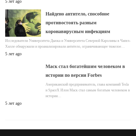
5 лет ago
Найдено антитело, способное
противостоять разным
коронавирусным инфекциям
Исследователи Университета Дьюка и Университета Северной Каролины в Чапел-
Хилле обнаружили и проанализировали антитело, ограничивающее тяжелое…
5 лет ago
Маск стал богатейшим человеком в
истории по версии Forbes
Американский предприниматель, глава компаний Tesla
и SpaceX Илон Маск стал самым богатым человеком в
истории…
5 лет ago