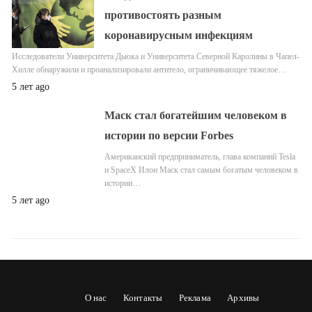
противостоять разным
коронавирусным инфекциям
Исследователи Университета Дьюка и Университета Северной Каролины в Чапел-
Хилле обнаружили и проанализировали антитело, ограничивающее тяжелое…
5 лет ago
Маск стал богатейшим человеком в
истории по версии Forbes
Американский предприниматель, глава компаний Tesla
и SpaceX Илон Маск стал самым богатым человеком в
истории…
5 лет ago
О нас
Контакты
Реклама
Архивы