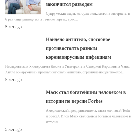
закончится разводом
Супружеские пары, которые знакомятся в интернете, в
6 раз чаще разводятся в течение первых трех…
5 лет ago
Найдено антитело, способное
противостоять разным
коронавирусным инфекциям
Исследователи Университета Дьюка и Университета Северной Каролины в Чапел-
Хилле обнаружили и проанализировали антитело, ограничивающее тяжелое…
5 лет ago
Маск стал богатейшим человеком в
истории по версии Forbes
Американский предприниматель, глава компаний Tesla
и SpaceX Илон Маск стал самым богатым человеком в
истории…
5 лет ago