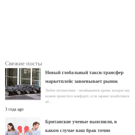
Свежие посты
Новый глобальный такси-трансфер
маркетплейс завоевывает рынок
Любое путешествие – незабываемое время, которое мы
можем провести в комфорте, если заранее позаботимся
об…
3 года ago
Британские ученые выяснили, в
каком случае ваш брак точно