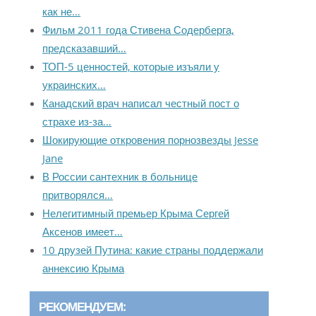
как не…
Фильм 2011 года Стивена Содерберга,
предсказавший…
ТОП-5 ценностей, которые изъяли у
украинских…
Канадский врач написал честный пост о
страхе из-за…
Шокирующие откровения порнозвезды Jesse
Jane
В России сантехник в больнице
притворялся…
Нелегитимный премьер Крыма Сергей
Аксенов имеет…
10 друзей Путина: какие страны поддержали
аннексию Крыма
РЕКОМЕНДУЕМ: