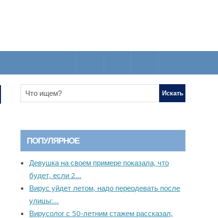
ПОПУЛЯРНОЕ
Девушка на своем примере показала, что
будет, если 2…
Вирус уйдет летом, надо переодевать после
улицы:…
Вирусолог с 50-летним стажем рассказал,