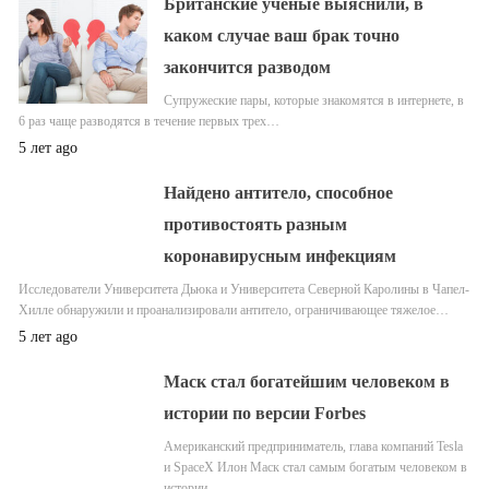
Британские ученые выяснили, в
каком случае ваш брак точно
закончится разводом
Супружеские пары, которые знакомятся в интернете, в
6 раз чаще разводятся в течение первых трех…
5 лет ago
Найдено антитело, способное
противостоять разным
коронавирусным инфекциям
Исследователи Университета Дьюка и Университета Северной Каролины в Чапел-
Хилле обнаружили и проанализировали антитело, ограничивающее тяжелое…
5 лет ago
Маск стал богатейшим человеком в
истории по версии Forbes
Американский предприниматель, глава компаний Tesla
и SpaceX Илон Маск стал самым богатым человеком в
истории…