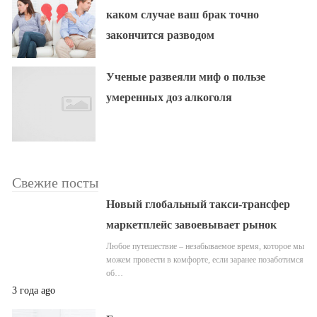
каком случае ваш брак точно
закончится разводом
Ученые развеяли миф о пользе
умеренных доз алкоголя
Свежие посты
Новый глобальный такси-трансфер
маркетплейс завоевывает рынок
Любое путешествие – незабываемое время, которое мы
можем провести в комфорте, если заранее позаботимся
об…
3 года ago