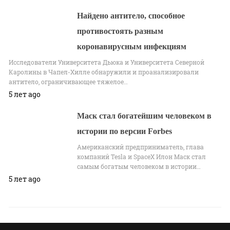
Найдено антитело, способное
противостоять разным
коронавирусным инфекциям
Исследователи Университета Дьюка и Университета Северной
Каролины в Чапел-Хилле обнаружили и проанализировали
антитело, ограничивающее тяжелое…
5 лет ago
Маск стал богатейшим человеком в
истории по версии Forbes
Американский предприниматель, глава
компаний Tesla и SpaceX Илон Маск стал
самым богатым человеком в истории…
5 лет ago