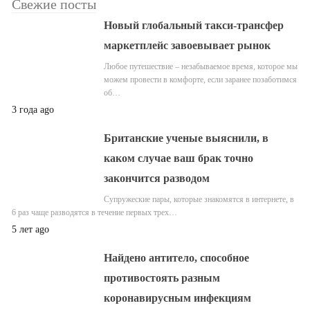
Свежие посты
Новый глобальный такси-трансфер
маркетплейс завоевывает рынок
Любое путешествие – незабываемое время, которое мы
можем провести в комфорте, если заранее позаботимся
об…
3 года ago
Британские ученые выяснили, в
каком случае ваш брак точно
закончится разводом
Супружеские пары, которые знакомятся в интернете, в
6 раз чаще разводятся в течение первых трех…
5 лет ago
Найдено антитело, способное
противостоять разным
коронавирусным инфекциям