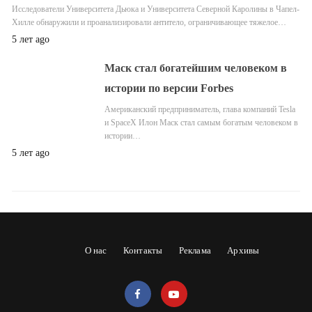
Исследователи Университета Дьюка и Университета Северной Каролины в Чапел-
Хилле обнаружили и проанализировали антитело, ограничивающее тяжелое…
5 лет ago
Маск стал богатейшим человеком в
истории по версии Forbes
Американский предприниматель, глава компаний Tesla
и SpaceX Илон Маск стал самым богатым человеком в
истории…
5 лет ago
О нас
Контакты
Реклама
Архивы