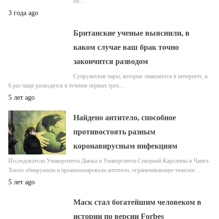
об…
3 года ago
Британские ученые выяснили, в
каком случае ваш брак точно
закончится разводом
Супружеские пары, которые знакомятся в интернете, в
6 раз чаще разводятся в течение первых трех…
5 лет ago
Найдено антитело, способное
противостоять разным
коронавирусным инфекциям
Исследователи Университета Дьюка и Университета Северной Каролины в Чапел-
Хилле обнаружили и проанализировали антитело, ограничивающее тяжелое…
5 лет ago
Маск стал богатейшим человеком в
истории по версии Forbes