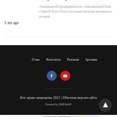
Американский предприниматель, глава компаний Tesla
и SpaceX Илон Маск стал самым богатым человеком в
истории…
5 лет ago
О нас
Контакты
Реклама
Архивы
Все права защищены 2021 |
Обычная версия сайта
Powered by AMPforWP