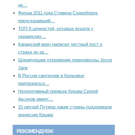
не…
Фильм 2011 года Стивена Содерберга,
предсказавший…
ТОП-5 ценностей, которые изъяли у
украинских…
Канадский врач написал честный пост о
страхе из-за…
Шокирующие откровения порнозвезды Jesse
Jane
В России сантехник в больнице
притворялся…
Нелегитимный премьер Крыма Сергей
Аксенов имеет…
10 друзей Путина: какие страны поддержали
аннексию Крыма
РЕКОМЕНДУЕМ: