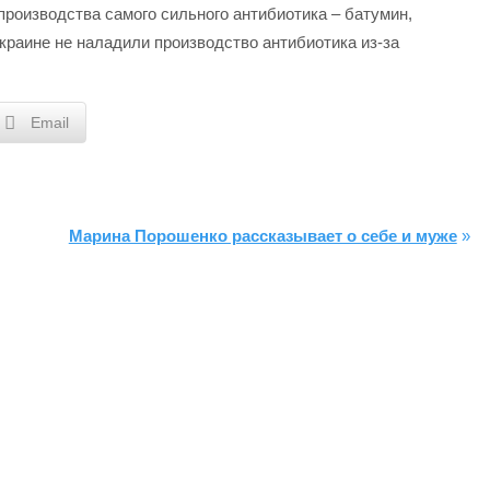
производства самого сильного антибиотика – батумин,
раине не наладили производство антибиотика из-за
Email
Марина Порошенко рассказывает о себе и муже
»