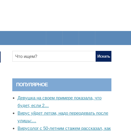
ПОПУЛЯРНОЕ
Девушка на своем примере показала, что
будет, если 2…
Вирус уйдет летом, надо переодевать после
улицы:…
Вирусолог с 50-летним стажем рассказал, как