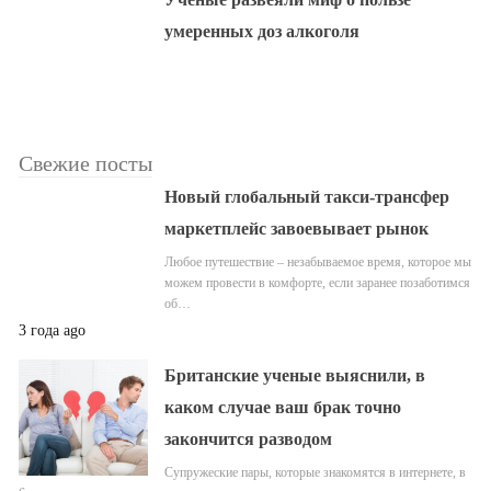
умеренных доз алкоголя
Свежие посты
Новый глобальный такси-трансфер
маркетплейс завоевывает рынок
Любое путешествие – незабываемое время, которое мы
можем провести в комфорте, если заранее позаботимся
об…
3 года ago
Британские ученые выяснили, в
каком случае ваш брак точно
закончится разводом
Супружеские пары, которые знакомятся в интернете, в