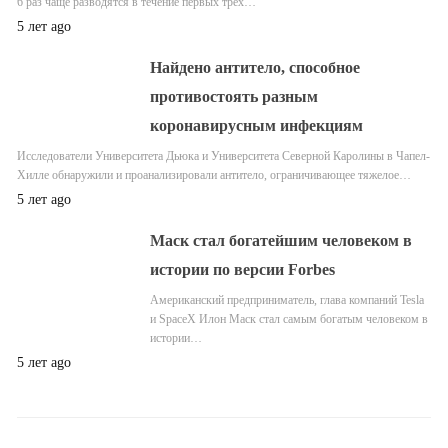
6 раз чаще разводятся в течение первых трех…
5 лет ago
Найдено антитело, способное
противостоять разным
коронавирусным инфекциям
Исследователи Университета Дьюка и Университета Северной Каролины в Чапел-
Хилле обнаружили и проанализировали антитело, ограничивающее тяжелое…
5 лет ago
Маск стал богатейшим человеком в
истории по версии Forbes
Американский предприниматель, глава компаний Tesla
и SpaceX Илон Маск стал самым богатым человеком в
истории…
5 лет ago