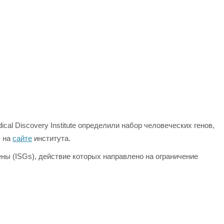
cal Discovery Institute определили набор человеческих генов,
я на
сайте
института.
ы (ISGs), действие которых направлено на ограничение