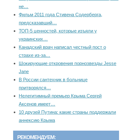
не…
Фильм 2011 года Стивена Содерберга,
предсказавший…
ТОП-5 ценностей, которые изъяли у
украинских…
Канадский врач написал честный пост о
страхе из-за…
Шокирующие откровения порнозвезды Jesse
Jane
В России сантехник в больнице
притворялся…
Нелегитимный премьер Крыма Сергей
Аксенов имеет…
10 друзей Путина: какие страны поддержали
аннексию Крыма
РЕКОМЕНДУЕМ: