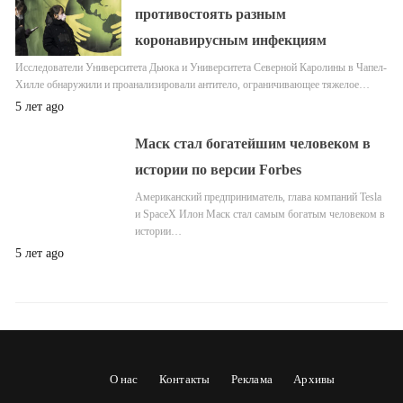
противостоять разным
коронавирусным инфекциям
Исследователи Университета Дьюка и Университета Северной Каролины в Чапел-
Хилле обнаружили и проанализировали антитело, ограничивающее тяжелое…
5 лет ago
Маск стал богатейшим человеком в
истории по версии Forbes
Американский предприниматель, глава компаний Tesla
и SpaceX Илон Маск стал самым богатым человеком в
истории…
5 лет ago
О нас
Контакты
Реклама
Архивы