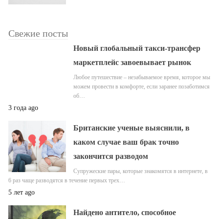
Свежие посты
Новый глобальный такси-трансфер
маркетплейс завоевывает рынок
Любое путешествие – незабываемое время, которое мы
можем провести в комфорте, если заранее позаботимся
об…
3 года ago
Британские ученые выяснили, в
каком случае ваш брак точно
закончится разводом
Супружеские пары, которые знакомятся в интернете, в
6 раз чаще разводятся в течение первых трех…
5 лет ago
Найдено антитело, способное