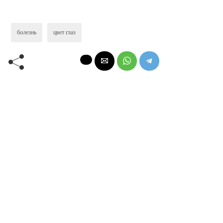
болезнь
цвет глаз