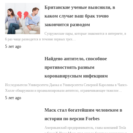
Британские ученые выяснили, в
каком случае ваш брак точно
закончится разводом
Супружеские пары, которые знакомятся в интернете, в
6 раз чаще разводятся в течение первых трех…
5 лет ago
Найдено антитело, способное
противостоять разным
коронавирусным инфекциям
Исследователи Университета Дьюка и Университета Северной Каролины в Чапел-
Хилле обнаружили и проанализировали антитело, ограничивающее тяжелое…
5 лет ago
Маск стал богатейшим человеком в
истории по версии Forbes
Американский предприниматель, глава компаний Tesla