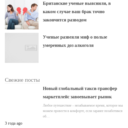
Британские ученые выяснили, в
каком случае ваш брак точно
закончится разводом
Ученые развеяли миф о пользе
умеренных доз алкоголя
Свежие посты
Новый глобальный такси-трансфер
маркетплейс завоевывает рынок
Любое путешествие – незабываемое время, которое мы
можем провести в комфорте, если заранее позаботимся
об…
3 года ago