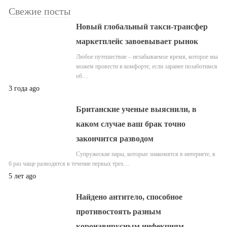
Свежие посты
Новый глобальный такси-трансфер
маркетплейс завоевывает рынок
Любое путешествие – незабываемое время, которое мы
можем провести в комфорте, если заранее позаботимся
об…
3 года ago
Британские ученые выяснили, в
каком случае ваш брак точно
закончится разводом
Супружеские пары, которые знакомятся в интернете, в
6 раз чаще разводятся в течение первых трех…
5 лет ago
Найдено антитело, способное
противостоять разным
коронавирусным инфекциям