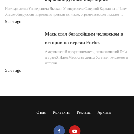
Исследователи Университета Дьюка и Университета Северной Каролины в Чапел-
Хилле обнаружили и проанализировали антитело, ограничивающее тяжелое…
5 лет ago
Маск стал богатейшим человеком в
истории по версии Forbes
Американский предприниматель, глава компаний Tesla
и SpaceX Илон Маск стал самым богатым человеком в
истории…
5 лет ago
О нас
Контакты
Реклама
Архивы