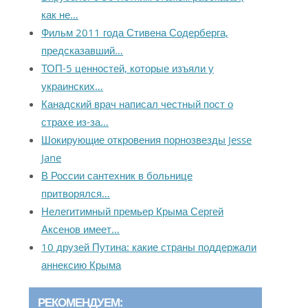
как не…
Фильм 2011 года Стивена Содерберга,
предсказавший…
ТОП-5 ценностей, которые изъяли у
украинских…
Канадский врач написал честный пост о
страхе из-за…
Шокирующие откровения порнозвезды Jesse
Jane
В России сантехник в больнице
притворялся…
Нелегитимный премьер Крыма Сергей
Аксенов имеет…
10 друзей Путина: какие страны поддержали
аннексию Крыма
РЕКОМЕНДУЕМ: