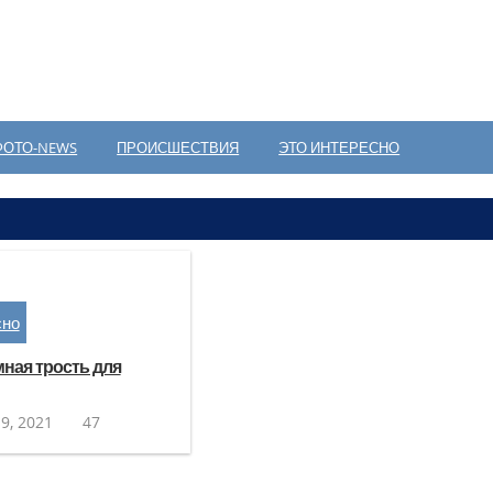
ФОТО-NEWS
ПРОИСШЕСТВИЯ
ЭТО ИНТЕРЕСНО
сно
ная трость для
9, 2021
47