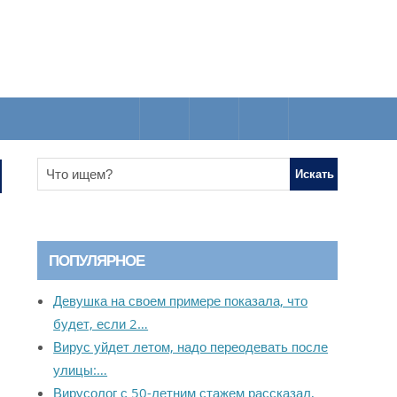
ПОПУЛЯРНОЕ
Девушка на своем примере показала, что
будет, если 2…
Вирус уйдет летом, надо переодевать после
улицы:…
Вирусолог с 50-летним стажем рассказал,