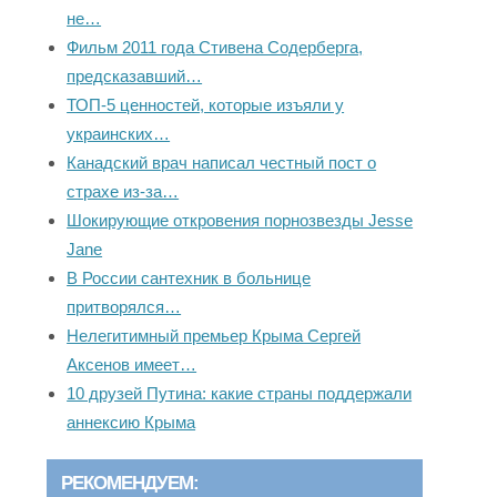
не…
Фильм 2011 года Стивена Содерберга,
предсказавший…
ТОП-5 ценностей, которые изъяли у
украинских…
Канадский врач написал честный пост о
страхе из-за…
Шокирующие откровения порнозвезды Jesse
Jane
В России сантехник в больнице
притворялся…
Нелегитимный премьер Крыма Сергей
Аксенов имеет…
10 друзей Путина: какие страны поддержали
аннексию Крыма
РЕКОМЕНДУЕМ: