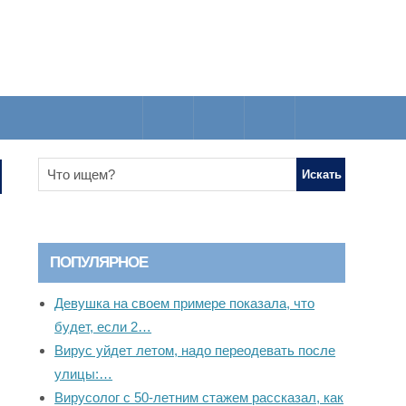
ПОПУЛЯРНОЕ
Девушка на своем примере показала, что
будет, если 2…
Вирус уйдет летом, надо переодевать после
улицы:…
Вирусолог с 50-летним стажем рассказал, как