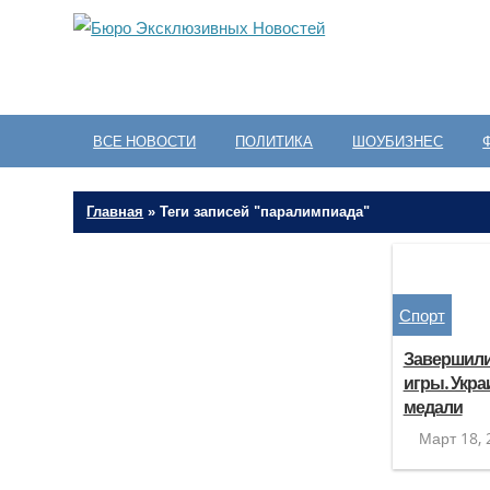
ВСЕ НОВОСТИ
ПОЛИТИКА
ШОУБИЗНЕС
Главная
»
Теги записей "паралимпиада"
Спорт
Завершили
игры. Укра
медали
Март 18, 