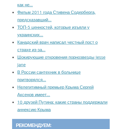
как не…
Фильм 2011 года Стивена Содерберга,
предсказавший…
ТОП-5 ценностей, которые изъяли у
украинских…
Канадский врач написал честный пост о
страхе из-за…
Шокирующие откровения порнозвезды Jesse
Jane
В России сантехник в больнице
притворялся…
Нелегитимный премьер Крыма Сергей
Аксенов имеет…
10 друзей Путина: какие страны поддержали
аннексию Крыма
РЕКОМЕНДУЕМ: