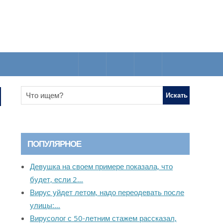
ПОПУЛЯРНОЕ
Девушка на своем примере показала, что
будет, если 2…
Вирус уйдет летом, надо переодевать после
улицы:…
Вирусолог с 50-летним стажем рассказал,