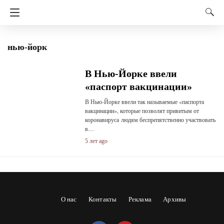
нью-йорк
В Нью-Йорке ввели
«паспорт вакцинации»
В Нью-Йорке ввели так называемые «паспорта
вакцинации», которые позволят привитым от
коронавируса людям беспрепятственно участвовать
в…
5 лет ago
О нас
Контакты
Реклама
Архивы