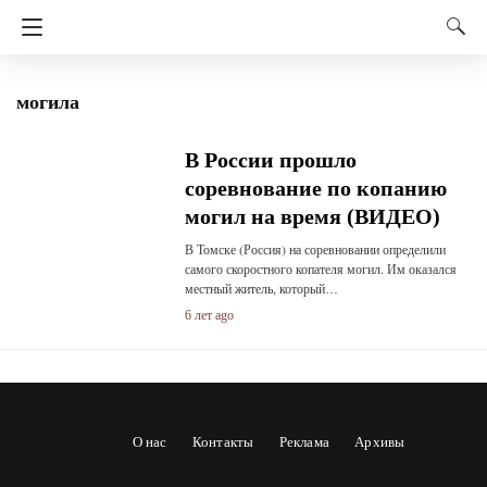
могила
В России прошло
соревнование по копанию
могил на время (ВИДЕО)
В Томске (Россия) на соревновании определили
самого скоростного копателя могил. Им оказался
местный житель, который…
6 лет ago
О нас
Контакты
Реклама
Архивы