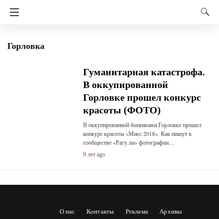
Горловка
Гуманитарная катастрофа.
В оккупированной
Горловке прошел конкурс
красоты (ФОТО)
В оккупированной боевиками Горловке прошел
конкурс красоты «Мисс 2018». Как пишут в
сообществе «Рагу.ли» фотографии…
9 лет ago
О нас
Контакты
Реклама
Архивы