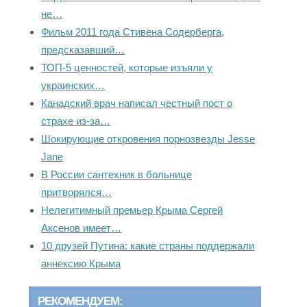
не…
Фильм 2011 года Стивена Содерберга,
предсказавший…
ТОП-5 ценностей, которые изъяли у
украинских…
Канадский врач написал честный пост о
страхе из-за…
Шокирующие откровения порнозвезды Jesse
Jane
В России сантехник в больнице
притворялся…
Нелегитимный премьер Крыма Сергей
Аксенов имеет…
10 друзей Путина: какие страны поддержали
аннексию Крыма
РЕКОМЕНДУЕМ: