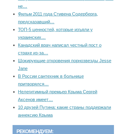
не…
Фильм 2011 года Стивена Содерберга,
предсказавший…
ТОП-5 ценностей, которые изъяли у
украинских…
Канадский врач написал честный пост о
страхе из-за…
Шокирующие откровения порнозвезды Jesse
Jane
В России сантехник в больнице
притворялся…
Нелегитимный премьер Крыма Сергей
Аксенов имеет…
10 друзей Путина: какие страны поддержали
аннексию Крыма
РЕКОМЕНДУЕМ: