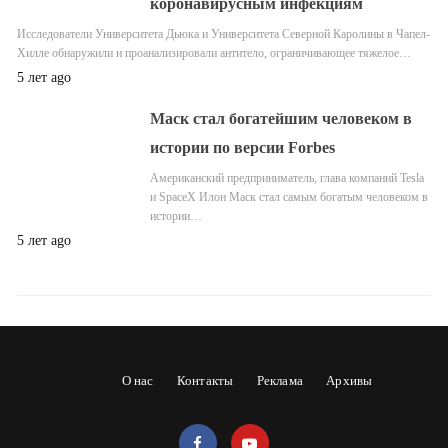
коронавирусным инфекциям
Исследователи Университета Дьюка и Университета Северной Каролины в Чапел-
Хилле обнаружили и проанализировали антитело, ограничивающее тяжелое…
5 лет ago
Маск стал богатейшим человеком в
истории по версии Forbes
Американский предприниматель, глава компаний Tesla
и SpaceX Илон Маск стал самым богатым человеком в
истории…
5 лет ago
О нас
Контакты
Реклама
Архивы