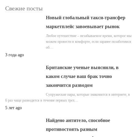
Свежие посты
Новый глобальный такси-трансфер
маркетплейс завоевывает рынок
Любое путешествие – незабываемое время, которое мы
можем провести в комфорте, если заранее позаботимся
об…
3 года ago
Британские ученые выяснили, в
каком случае ваш брак точно
закончится разводом
Супружеские пары, которые знакомятся в интернете, в
6 раз чаще разводятся в течение первых трех…
5 лет ago
Найдено антитело, способное
противостоять разным