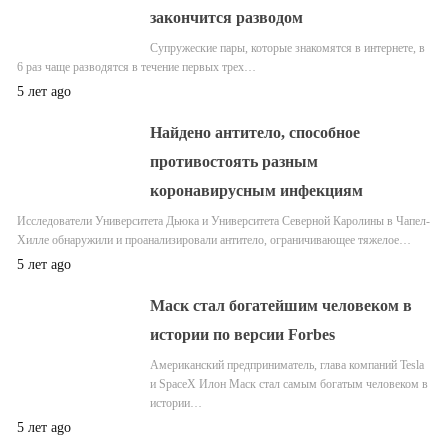
закончится разводом
Супружеские пары, которые знакомятся в интернете, в
6 раз чаще разводятся в течение первых трех…
5 лет ago
Найдено антитело, способное
противостоять разным
коронавирусным инфекциям
Исследователи Университета Дьюка и Университета Северной Каролины в Чапел-
Хилле обнаружили и проанализировали антитело, ограничивающее тяжелое…
5 лет ago
Маск стал богатейшим человеком в
истории по версии Forbes
Американский предприниматель, глава компаний Tesla
и SpaceX Илон Маск стал самым богатым человеком в
истории…
5 лет ago