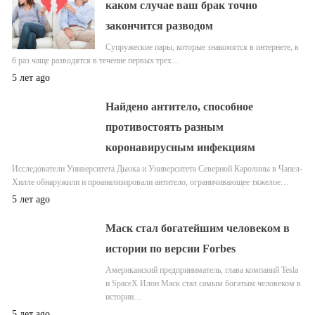
каком случае ваш брак точно
закончится разводом
Супружеские пары, которые знакомятся в интернете, в
6 раз чаще разводятся в течение первых трех…
5 лет ago
Найдено антитело, способное
противостоять разным
коронавирусным инфекциям
Исследователи Университета Дьюка и Университета Северной Каролины в Чапел-
Хилле обнаружили и проанализировали антитело, ограничивающее тяжелое…
5 лет ago
Маск стал богатейшим человеком в
истории по версии Forbes
Американский предприниматель, глава компаний Tesla
и SpaceX Илон Маск стал самым богатым человеком в
истории…
5 лет ago