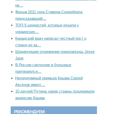
не…
Фильм 2011 года Стивена Содерберга,
предсказавший…
ТОП-5 ценностей, которые изъяли у
украинских…
Канадский врач написал честный пост о
страхе из-за…
Шокирующие откровения порнозвезды Jesse
Jane
В России сантехник в больнице
притворялся…
Нелегитимный премьер Крыма Сергей
Аксенов имеет…
10 друзей Путина: какие страны поддержали
аннексию Крыма
РЕКОМЕНДУЕМ: