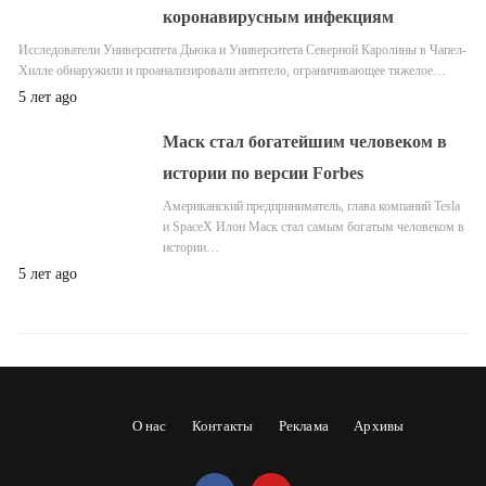
коронавирусным инфекциям
Исследователи Университета Дьюка и Университета Северной Каролины в Чапел-
Хилле обнаружили и проанализировали антитело, ограничивающее тяжелое…
5 лет ago
Маск стал богатейшим человеком в
истории по версии Forbes
Американский предприниматель, глава компаний Tesla
и SpaceX Илон Маск стал самым богатым человеком в
истории…
5 лет ago
О нас
Контакты
Реклама
Архивы