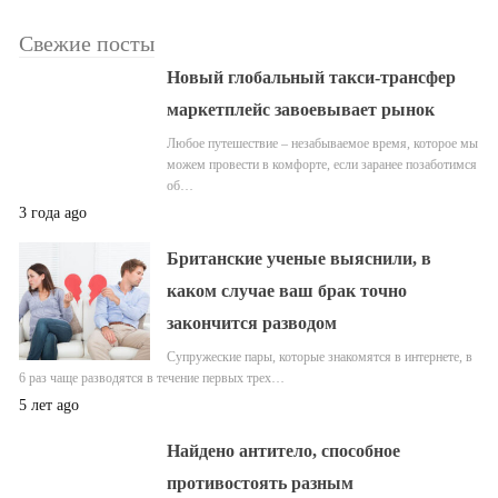
Свежие посты
Новый глобальный такси-трансфер
маркетплейс завоевывает рынок
Любое путешествие – незабываемое время, которое мы
можем провести в комфорте, если заранее позаботимся
об…
3 года ago
Британские ученые выяснили, в
каком случае ваш брак точно
закончится разводом
Супружеские пары, которые знакомятся в интернете, в
6 раз чаще разводятся в течение первых трех…
5 лет ago
Найдено антитело, способное
противостоять разным