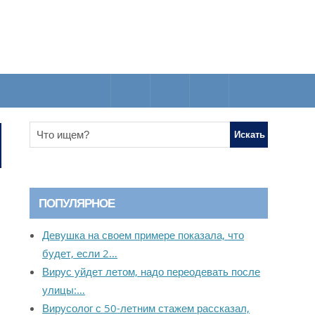
ПОПУЛЯРНОЕ
Девушка на своем примере показала, что
будет, если 2…
Вирус уйдет летом, надо переодевать после
улицы:…
Вирусолог с 50-летним стажем рассказал,