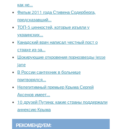
как не…
Фильм 2011 года Стивена Содерберга,
предсказавший…
ТОП-5 ценностей, которые изъяли у
украинских…
Канадский врач написал честный пост о
страхе из-за…
Шокирующие откровения порнозвезды Jesse
Jane
В России сантехник в больнице
притворялся…
Нелегитимный премьер Крыма Сергей
Аксенов имеет…
10 друзей Путина: какие страны поддержали
аннексию Крыма
РЕКОМЕНДУЕМ: