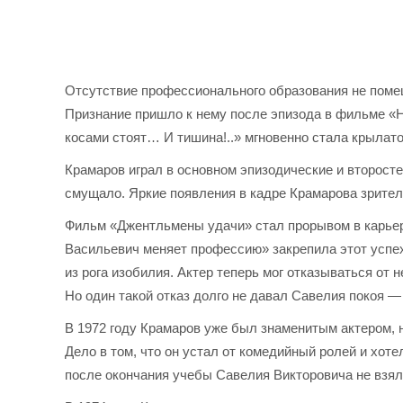
Отсутствие профессионального образования не помеш
Признание пришло к нему после эпизода в фильме «
косами стоят… И тишина!..» мгновенно стала крылато
Крамаров играл в основном эпизодические и второсте
смущало. Яркие появления в кадре Крамарова зрител
Фильм «Джентльмены удачи» стал прорывом в карьер
Васильевич меняет профессию» закрепила этот успе
из рога изобилия. Актер теперь мог отказываться от
Но один такой отказ долго не давал Савелия покоя 
В 1972 году Крамаров уже был знаменитым актером, 
Дело в том, что он устал от комедийный ролей и хот
после окончания учебы Савелия Викторовича не взяли