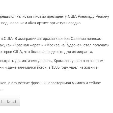
н решился написать письмо президенту США Рональду Рейгану
 под названием «Как артист артисту» нередко
л в США. В эмиграции актерская карьера Савелия неплохо
х, как «Красная жара» и «Москва на Гудзоне», стал получать
актеров США, что большая редкость для иммигранта.
 сыграть драматическую роль, Крамаров узнал о страшном
и и даже занимался йогой, в 1995 году ушел из жизни в
иков, а его меткие фразы и неповторимая мимика и сейчас
я.
Email