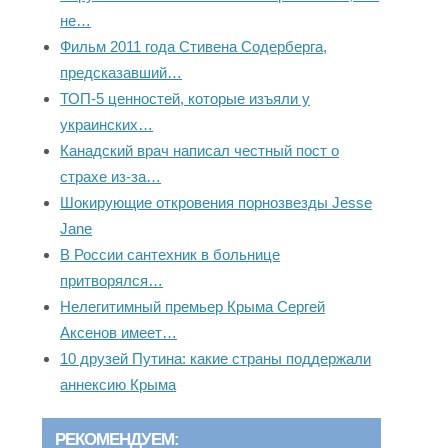
не…
Фильм 2011 года Стивена Содерберга,
предсказавший…
ТОП-5 ценностей, которые изъяли у
украинских…
Канадский врач написал честный пост о
страхе из-за…
Шокирующие откровения порнозвезды Jesse
Jane
В России сантехник в больнице
притворялся…
Нелегитимный премьер Крыма Сергей
Аксенов имеет…
10 друзей Путина: какие страны поддержали
аннексию Крыма
РЕКОМЕНДУЕМ: