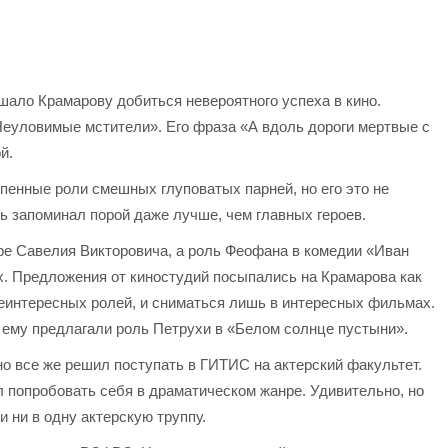
ало Крамарову добиться невероятного успеха в кино.
Неуловимые мстители». Его фраза «А вдоль дороги мертвые с
й.
пенные роли смешных глуповатых парней, но его это не
ь запоминал порой даже лучше, чем главных героев.
е Савелия Викторовича, а роль Феофана в комедии «Иван
х. Предложения от киностудий посыпались на Крамарова как
 неинтересных ролей, и сниматься лишь в интересных фильмах.
— ему предлагали роль Петрухи в «Белом солнце пустыни».
но все же решил поступать в ГИТИС на актерский факультет.
ел попробовать себя в драматическом жанре. Удивительно, но
 ни в одну актерскую труппу.