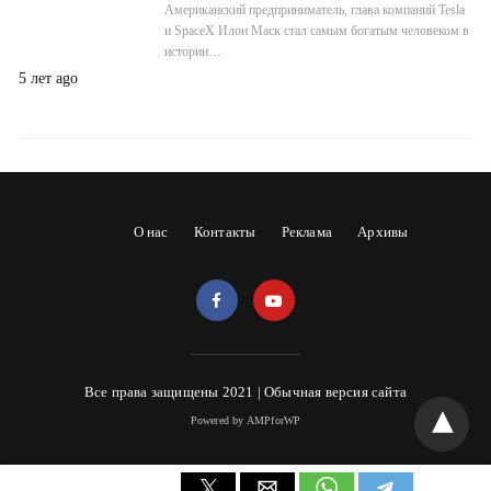
Американский предприниматель, глава компаний Tesla
и SpaceX Илон Маск стал самым богатым человеком в
истории…
5 лет ago
О нас
Контакты
Реклама
Архивы
Все права защищены 2021 |
Обычная версия сайта
Powered by AMPforWP